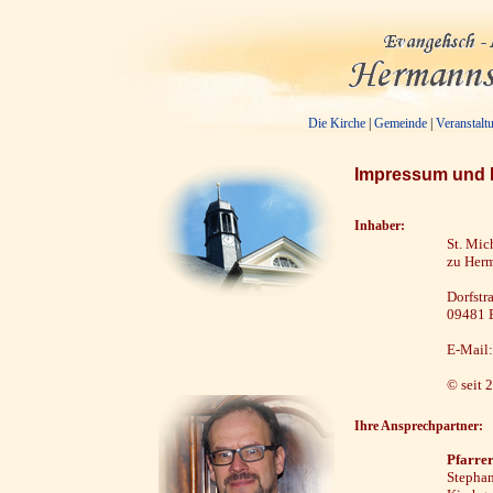
Die Kirche
|
Gemeinde
|
Veranstalt
Impressum und 
Inhaber
:
St. Mic
zu Herm
Dorfstr
09481 E
E-Mail
© seit 
Ihre Ansprechpartner:
Pfarre
Stepha