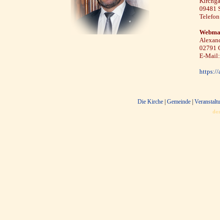
Kirchga
09481 
Telefo
Webma
Alexan
02791 
E-Mail
https:/
Die Kirche
|
Gemeinde
|
Veranstalt